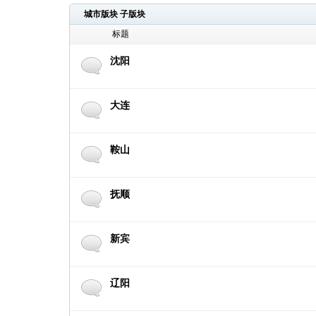
城市版块 子版块
标题
沈阳
大连
鞍山
抚顺
新宾
辽阳