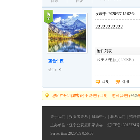
阅读
回复
楼主帖
发表于:
2020/3/7 15:02:34
22222222222
附件列表
和美大连.jpg
( 450KB )
蓝色午夜
金币:
0
回复
引用
您所在分组(
游客
)还不能进行回复 ，您可以进行
登录
关于我们
｜
投资者关系
｜
帮助中心
｜
联系我们
｜
招聘
主办单位：辽宁公安摄影家协会 辽ICP备13013324号-
Server time 2026/8/9 0:56:58