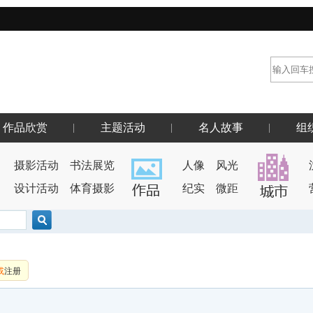
作品欣赏
主题活动
名人故事
组
摄影活动
书法展览
人像
风光
设计活动
体育摄影
纪实
微距
搜索
或
注册