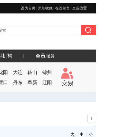
首
设为首页
|
添加收藏
|
在线留言
|
企业位置
页
论
坛
|
热
搜：
API
织机构
会员服务
Notify
沈阳
大连
鞍山
锦州
.net
SQL
营口
丹东
阜新
辽阳
1
大
|
中
|
小