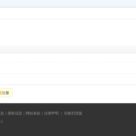
或
注册
信息
｜
授权信息｜
网站条款｜
法律声明
｜
切换到宽版
1